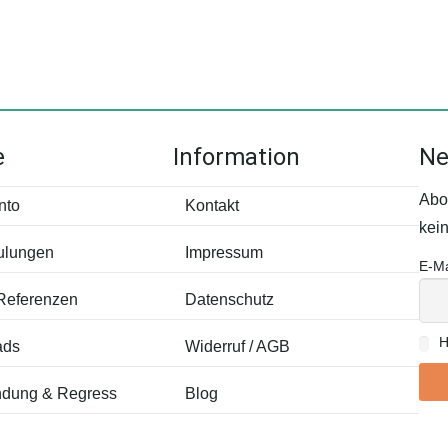
e
Information
Ne
Abo
nto
Kontakt
kei
ulungen
Impressum
E-Ma
 Referenzen
Datenschutz
H
ads
Widerruf / AGB
dung & Regress
Blog