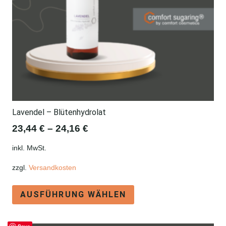
Lavendel – Blütenhydrolat
23,44
€
–
24,16
€
inkl. MwSt.
zzgl.
Versandkosten
Dieses
AUSFÜHRUNG WÄHLEN
Produkt
weist