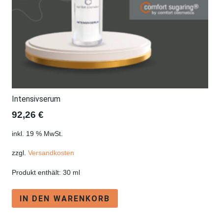
Produktseite
gewählt
werden
Intensivserum
92,26
€
inkl. 19 % MwSt.
zzgl.
Versandkosten
Produkt enthält: 30
ml
IN DEN WARENKORB