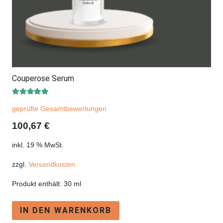
Couperose Serum
Bewertet mit
5.00
von 5
geprüfte Gesamtbewertungen
100,67
€
inkl. 19 % MwSt.
zzgl.
Versandkosten
Produkt enthält: 30
ml
IN DEN WARENKORB