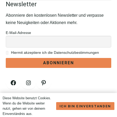
Newsletter
Abonniere den kostenlosen Newsletter und verpasse
keine Neuigkeiten oder Aktionen mehr.
E-Mail-Adresse
Hiermit akzeptiere ich die Datenschutzbestimmungen
Facebook
Instagram
Pinterest
Diese Website benutzt Cookies.
Vertrag widerrufen
Wenn du die Website weiter
ICH BIN EINVERSTANDEN
nutzt, gehen wir von deinem
Einverständnis aus.
Brauchst Du Hilfe? Wir sind nur eine Nachricht entfernt.