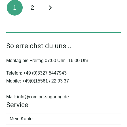
Seitennummerierung
Varianten
1
2
der
auf.
Die
Beiträge
Optionen
können
So erreichst du uns ...
auf
der
Montag bis Freitag 07:00 Uhr - 16:00 Uhr
Produktseite
gewählt
Telefon:
+49 (0)3327 5447943
werden
Mobile:
+49(0)15561 / 22 93 37
Mail:
info@comfort-sugaring.de
Service
Mein Konto