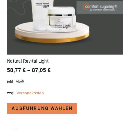
Natural Revital Light
58,77
€
–
87,05
€
inkl. MwSt.
zzgl.
Versandkosten
Dieses
AUSFÜHRUNG WÄHLEN
Produkt
weist
mehrere