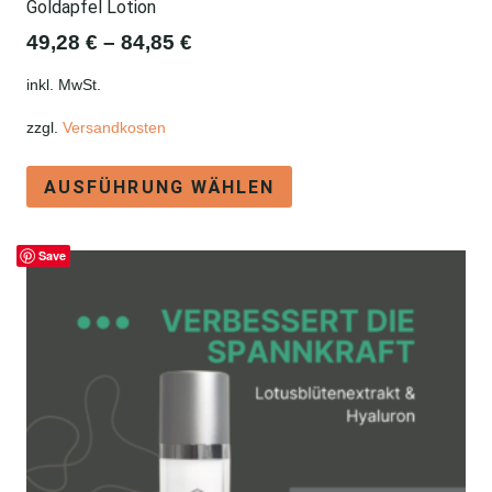
Goldapfel Lotion
49,28
€
–
84,85
€
inkl. MwSt.
zzgl.
Versandkosten
Dieses
AUSFÜHRUNG WÄHLEN
Produkt
weist
Save
mehrere
Varianten
auf.
Die
Optionen
können
auf
der