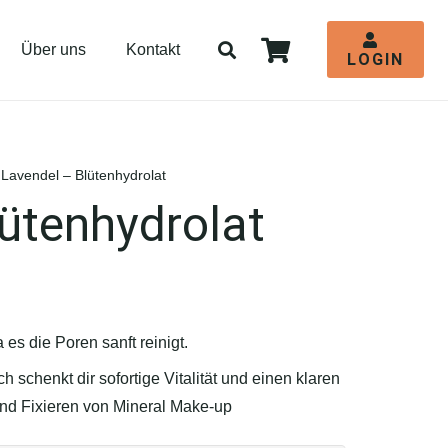
Über uns
Kontakt
LOGIN
Es befinden sich keine Produkte im Warenkorb.
 Lavendel – Blütenhydrolat
ütenhydrolat
es die Poren sanft reinigt.
 schenkt dir sofortige Vitalität und einen klaren
und Fixieren von Mineral Make-up