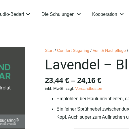
udio-Bedarf
Die Schulungen
Kooperation
Start
/
Comfort Sugaring
/
Vor- & Nachpflege
/
Lavendel – Bl
23,44
€
–
24,16
€
inkl. MwSt.
zzgl.
Versandkosten
Empfohlen bei Hautunreinheiten, da 
Ein feiner Sprühnebel zwischendurch
Kopf. Auch super zum Auffrischen 