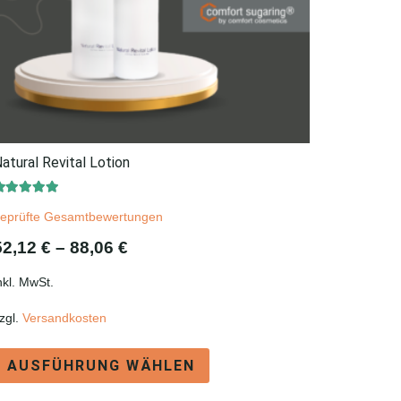
atural Revital Lotion
Bewertet mit
5.00
von 5
eprüfte Gesamtbewertungen
52,12
€
–
88,06
€
nkl. MwSt.
zgl.
Versandkosten
Dieses
AUSFÜHRUNG WÄHLEN
Produkt
weist