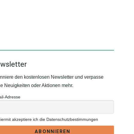
mehrere
Varianten
auf.
Die
Optionen
können
auf
wsletter
der
Produktseite
nniere den kostenlosen Newsletter und verpasse
gewählt
ne Neuigkeiten oder Aktionen mehr.
werden
il-Adresse
iermit akzeptiere ich die Datenschutzbestimmungen