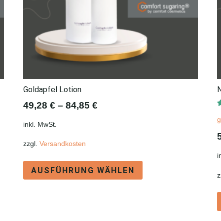
Goldapfel Lotion
N
49,28
€
–
84,85
€
g
inkl. MwSt.
zzgl.
Versandkosten
i
Dieses
AUSFÜHRUNG WÄHLEN
Produkt
z
weist
mehrere
Varianten