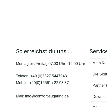
auf.
Die
Optionen
können
auf
der
Produktseite
So erreichst du uns ...
Servic
gewählt
werden
Mein Ko
Montag bis Freitag 07:00 Uhr - 16:00 Uhr
Die Sch
Telefon:
+49 (0)3327 5447943
Mobile:
+49(0)15561 / 22 93 37
Partner
Mail:
info@comfort-sugaring.de
Downlo