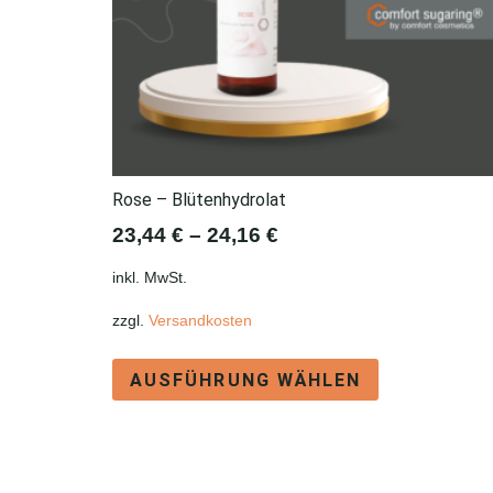
Rose – Blütenhydrolat
23,44
€
–
24,16
€
inkl. MwSt.
zzgl.
Versandkosten
Dieses
AUSFÜHRUNG WÄHLEN
Produkt
weist
mehrere
Varianten