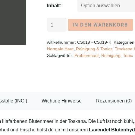
Inhalt:
Lavendel
IN DEN WARENKORB
-
Blütenhydrolat
Artikelnummer:
CS019 - CS019-K
Kategorien
Menge
Normale Haut
,
Reinigung & Tonics
,
Trockene 
Schlagwörter:
Problemhaut
,
Reinigung
,
Tonic
sstoffe (INCI)
Wichtige Hinweise
Rezensionen (0)
em lilafarbenen Blütenmeer in der Toskana. Die Luft ist noch küh
rheit und Frische holst du dir mit unserem
Lavendel Blütenhyd