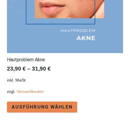
Hautproblem Akne
23,90
€
–
31,90
€
inkl. MwSt.
zzgl.
Versandkosten
Dieses
AUSFÜHRUNG WÄHLEN
Produkt
weist
mehrere