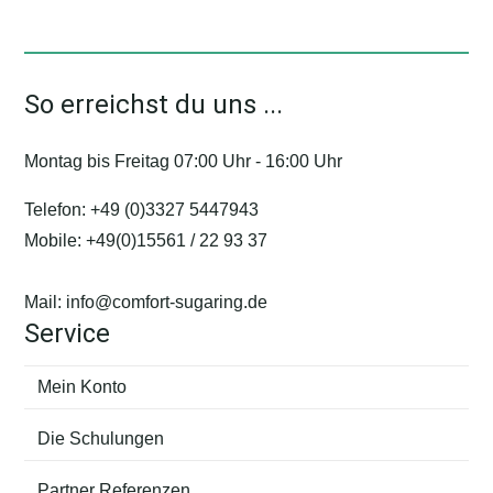
Varianten
auf.
Die
So erreichst du uns ...
Optionen
können
Montag bis Freitag 07:00 Uhr - 16:00 Uhr
auf
der
Telefon:
+49 (0)3327 5447943
Produktseite
Mobile:
+49(0)15561 / 22 93 37
gewählt
werden
Mail:
info@comfort-sugaring.de
Service
Mein Konto
Die Schulungen
Partner Referenzen