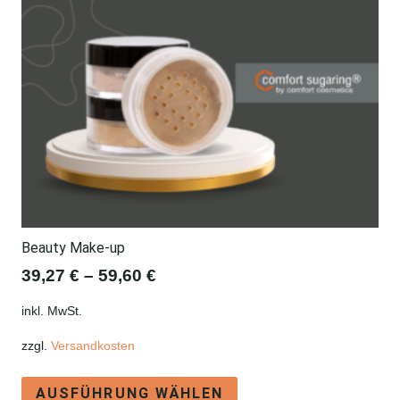
Beauty Make-up
39,27
€
–
59,60
€
inkl. MwSt.
zzgl.
Versandkosten
Dieses
AUSFÜHRUNG WÄHLEN