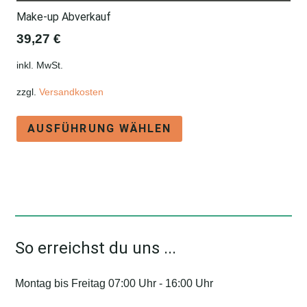
Make-up Abverkauf
39,27
€
inkl. MwSt.
zzgl.
Versandkosten
Dieses
AUSFÜHRUNG WÄHLEN
Produkt
weist
mehrere
Varianten
auf.
Die
So erreichst du uns ...
Optionen
können
Montag bis Freitag 07:00 Uhr - 16:00 Uhr
auf