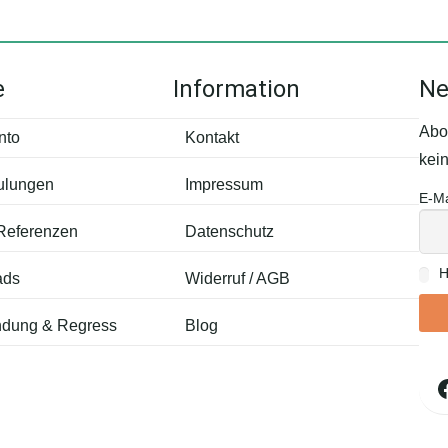
e
Information
Ne
Abo
nto
Kontakt
kei
ulungen
Impressum
E-Ma
 Referenzen
Datenschutz
H
ads
Widerruf / AGB
dung & Regress
Blog