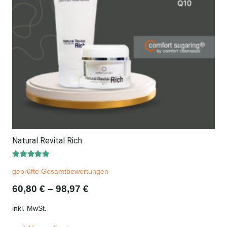
Natural Revital Rich
Bewertet mit
5.00
von 5
geprüfte Gesamtbewertungen
60,80
€
–
98,97
€
inkl. MwSt.