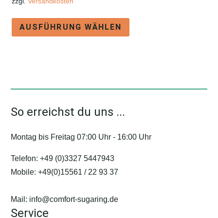
zzgl.
Versandkosten
Dieses
AUSFÜHRUNG WÄHLEN
Produkt
weist
mehrere
Varianten
auf.
Die
So erreichst du uns ...
Optionen
können
Montag bis Freitag 07:00 Uhr - 16:00 Uhr
auf
der
Telefon:
+49 (0)3327 5447943
Produktseite
Mobile:
+49(0)15561 / 22 93 37
gewählt
werden
Mail:
info@comfort-sugaring.de
Service