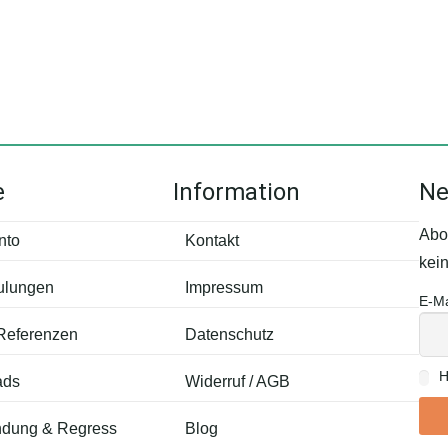
e
Information
Ne
Abo
nto
Kontakt
kei
ulungen
Impressum
E-Ma
 Referenzen
Datenschutz
H
ads
Widerruf / AGB
dung & Regress
Blog