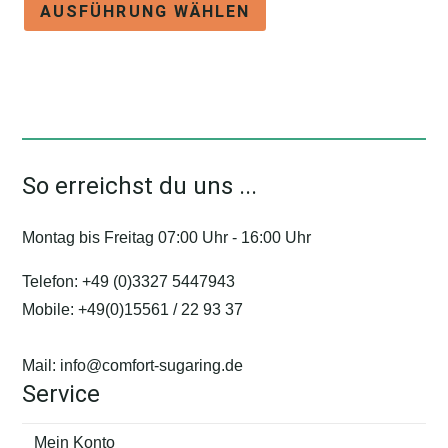
AUSFÜHRUNG WÄHLEN
Produkt
weist
mehrere
Varianten
auf.
Die
So erreichst du uns ...
Optionen
können
Montag bis Freitag 07:00 Uhr - 16:00 Uhr
auf
der
Telefon:
+49 (0)3327 5447943
Produktseite
Mobile:
+49(0)15561 / 22 93 37
gewählt
werden
Mail:
info@comfort-sugaring.de
Service
Mein Konto