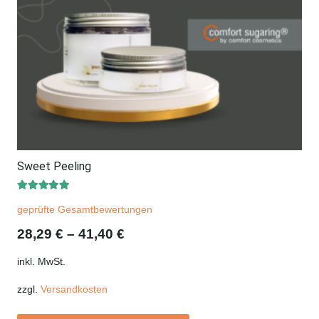
Sweet Peeling
Bewertet mit
5.00
von 5
geprüfte Gesamtbewertungen
28,29
€
–
41,40
€
inkl. MwSt.
zzgl.
Versandkosten
Dieses