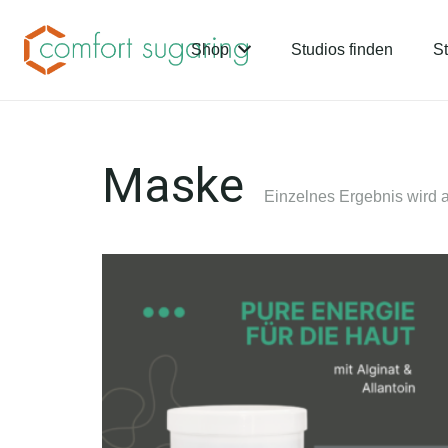
Shop
Studios finden
St
Maske
Einzelnes Ergebnis wird 