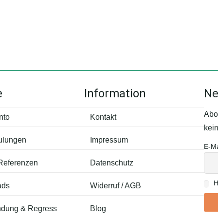
e
Information
Ne
Abo
nto
Kontakt
kei
ulungen
Impressum
E-Ma
 Referenzen
Datenschutz
H
ads
Widerruf / AGB
dung & Regress
Blog