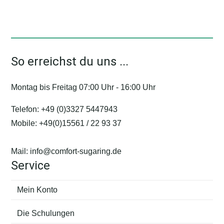
mehrere
Varianten
auf.
Die
So erreichst du uns ...
Optionen
können
Montag bis Freitag 07:00 Uhr - 16:00 Uhr
auf
der
Telefon:
+49 (0)3327 5447943
Produktseite
Mobile:
+49(0)15561 / 22 93 37
gewählt
werden
Mail:
info@comfort-sugaring.de
Service
Mein Konto
Die Schulungen