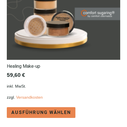
Healing Make-up
59,60
€
inkl. MwSt.
zzgl.
Versandkosten
Dieses
AUSFÜHRUNG WÄHLEN
Produkt
weist