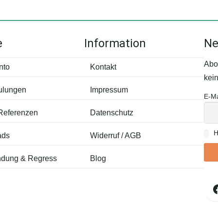
e
Information
Ne
Abo
nto
Kontakt
kei
ulungen
Impressum
E-Ma
 Referenzen
Datenschutz
H
ads
Widerruf / AGB
dung & Regress
Blog