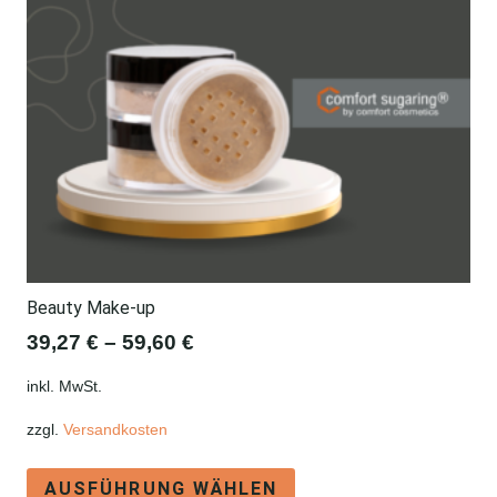
Beauty Make-up
39,27
€
–
59,60
€
inkl. MwSt.
zzgl.
Versandkosten
Dieses
AUSFÜHRUNG WÄHLEN