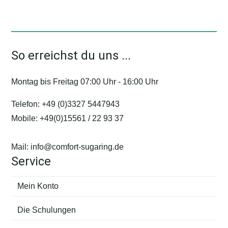
Varianten
auf.
Die
So erreichst du uns ...
Optionen
können
Montag bis Freitag 07:00 Uhr - 16:00 Uhr
auf
der
Telefon:
+49 (0)3327 5447943
Produktseite
Mobile:
+49(0)15561 / 22 93 37
gewählt
werden
Mail:
info@comfort-sugaring.de
Service
Mein Konto
Die Schulungen