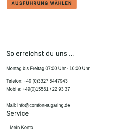
AUSFÜHRUNG WÄHLEN
Produkt
weist
mehrere
Varianten
auf.
Die
So erreichst du uns ...
Optionen
können
Montag bis Freitag 07:00 Uhr - 16:00 Uhr
auf
der
Telefon:
+49 (0)3327 5447943
Produktseite
Mobile:
+49(0)15561 / 22 93 37
gewählt
werden
Mail:
info@comfort-sugaring.de
Service
Mein Konto