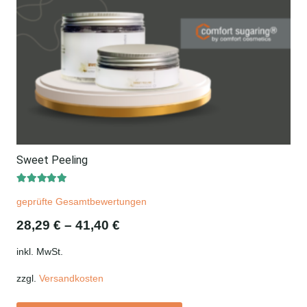
Sweet Peeling
Bewertet mit
5.00
von 5
geprüfte Gesamtbewertungen
28,29
€
–
41,40
€
inkl. MwSt.
zzgl.
Versandkosten
Dieses